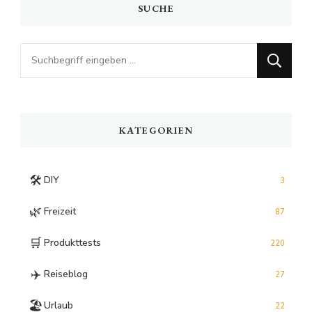
SUCHE
Looking
for
Something?
KATEGORIEN
🛠️
DIY
3
🌿
Freizeit
87
🛒
Produkttests
220
✈️
Reiseblog
27
🏖️
Urlaub
22