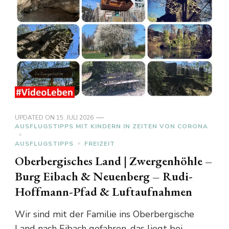
UPDATED ON
15. JULI 2026
AUSFLUGSTIPPS MIT KINDERN IN ZEITEN VON CORONA
AUSFLUGSTIPPS
FREIZEIT
Oberbergisches Land | Zwergenhöhle –
Burg Eibach & Neuenberg – Rudi-
Hoffmann-Pfad & Luftaufnahmen
Wir sind mit der Familie ins Oberbergische
Land nach Eibach gefahren, das liegt bei