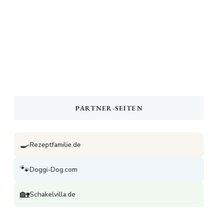
PARTNER-SEITEN
🍳
Rezeptfamilie.de
🐾
Doggi-Dog.com
🏡
Schakelvilla.de