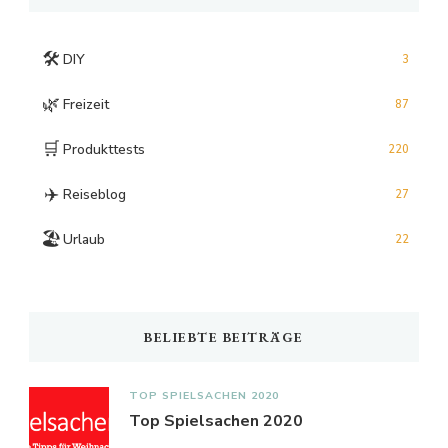
🛠️
DIY
3
🌿
Freizeit
87
🛒
Produkttests
220
✈️
Reiseblog
27
🏖️
Urlaub
22
BELIEBTE BEITRÄGE
TOP SPIELSACHEN 2020
Top Spielsachen 2020