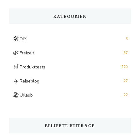
Something?
KATEGORIEN
🛠️
DIY
3
🌿
Freizeit
87
🛒
Produkttests
220
✈️
Reiseblog
27
🏖️
Urlaub
22
BELIEBTE BEITRÄGE