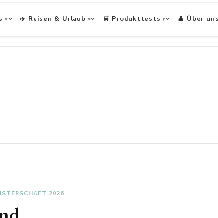
s
✈️ Reisen & Urlaub
🛒 Produkttests
👤 Über un
ISTERSCHAFT 2026
and