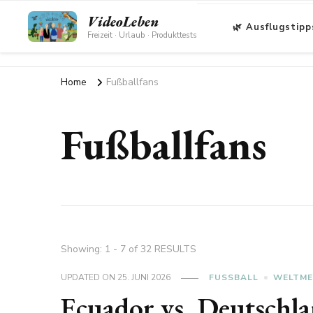
VideoLeben
🌿 Ausflugstipp
Freizeit · Urlaub · Produkttests
Home
Fußballfans
Fußballfans
Showing: 1 - 7 of 32 RESULTS
UPDATED ON
25. JUNI 2026
FUSSBALL
WELTME
Ecuador vs. Deutschl