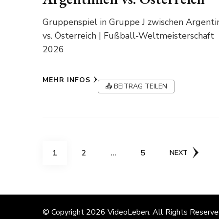
Gruppenspiel in Gruppe J zwischen Argenti
vs. Österreich | Fußball-Weltmeisterschaft
2026
MEHR INFOS
📤 BEITRAG TEILEN
Seitennummerierun
PAGE
PAGE
PAGE
1
2
…
5
NEXT
der
Beiträge
© Copyright 2026
VideoLeben
. All Rights Reserv