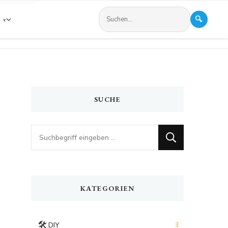
🔍
s
SUCHE
Looking
for
Something?
KATEGORIEN
🛠️
DIY
3