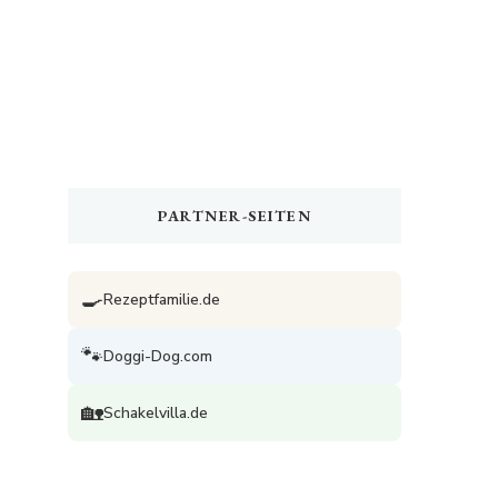
PARTNER-SEITEN
🍳
Rezeptfamilie.de
🐾
Doggi-Dog.com
🏡
Schakelvilla.de