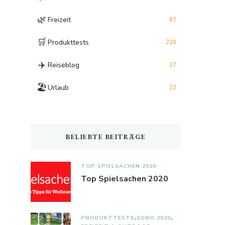
🌿
Freizeit
87
🛒
Produkttests
220
✈️
Reiseblog
27
🏖️
Urlaub
22
BELIEBTE BEITRÄGE
TOP SPIELSACHEN 2020
Top Spielsachen 2020
PRODUKTTESTS
EURO 2020