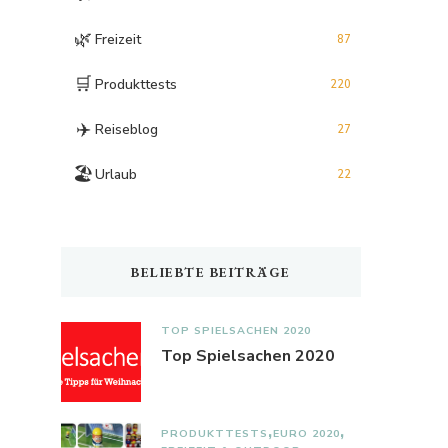
🌿
Freizeit
87
🛒
Produkttests
220
✈️
Reiseblog
27
🏖️
Urlaub
22
BELIEBTE BEITRÄGE
TOP SPIELSACHEN 2020
Top Spielsachen 2020
PRODUKTTESTS
EURO 2020