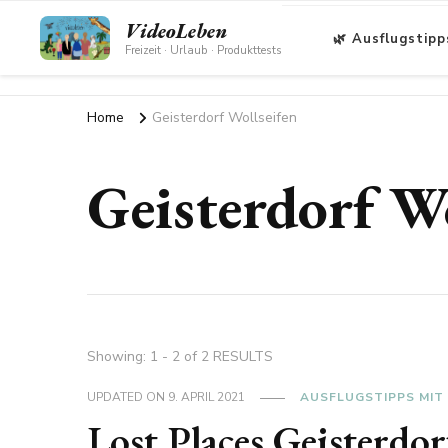
VideoLeben
🌿 Ausflugstipp
Freizeit · Urlaub · Produkttests
Home
Geisterdorf Wollseifen
Geisterdorf Wo
Showing: 1 - 2 of 2 RESULTS
UPDATED ON
9. APRIL 2021
AUSFLUGSTIPPS MIT
Lost Places Geisterdo