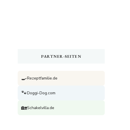
PARTNER-SEITEN
🍳
Rezeptfamilie.de
🐾
Doggi-Dog.com
🏡
Schakelvilla.de