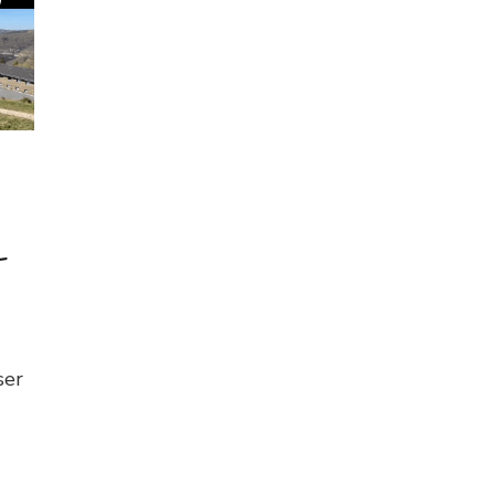
-
ser