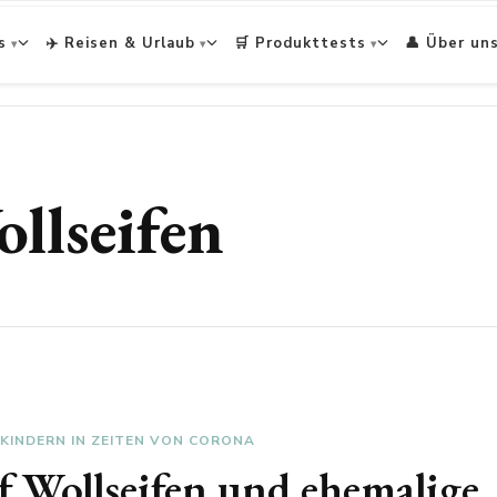
s
✈️ Reisen & Urlaub
🛒 Produkttests
👤 Über un
llseifen
 KINDERN IN ZEITEN VON CORONA
rf Wollseifen und ehemalige