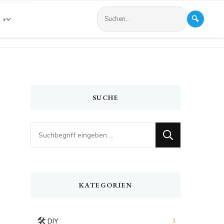
🔍
s
SUCHE
Looking
for
Something?
KATEGORIEN
🛠️
DIY
3