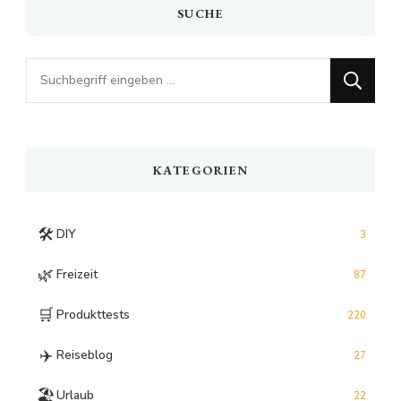
SUCHE
Looking
for
Something?
KATEGORIEN
🛠️
DIY
3
🌿
Freizeit
87
🛒
Produkttests
220
✈️
Reiseblog
27
🏖️
Urlaub
22