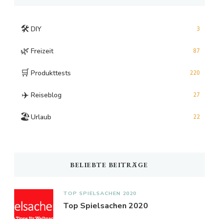
🛠️
DIY
3
🌿
Freizeit
87
🛒
Produkttests
220
✈️
Reiseblog
27
🏖️
Urlaub
22
BELIEBTE BEITRÄGE
TOP SPIELSACHEN 2020
Top Spielsachen 2020