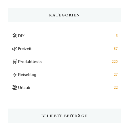
Something?
KATEGORIEN
🛠️
DIY
3
🌿
Freizeit
87
🛒
Produkttests
220
✈️
Reiseblog
27
🏖️
Urlaub
22
BELIEBTE BEITRÄGE