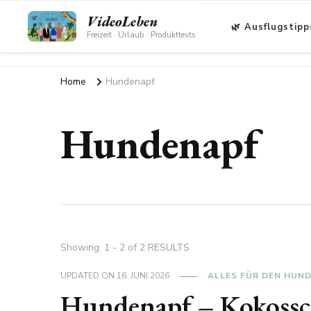
VideoLeben
🌿 Ausflugstipp
Freizeit · Urlaub · Produkttests
Home
Hundenapf
Hundenapf
Showing: 1 - 2 of 2 RESULTS
UPDATED ON
16. JUNI 2026
ALLES FÜR DEN HUN
Hundenapf – Kokossch