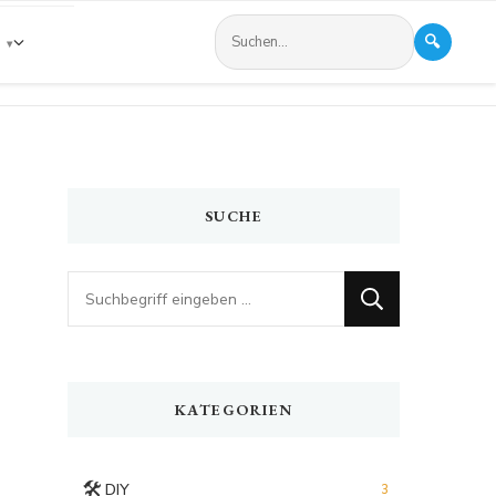
🔍
s
SUCHE
Looking
for
Something?
KATEGORIEN
🛠️
DIY
3