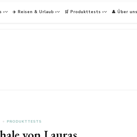
s
✈️ Reisen & Urlaub
🛒 Produkttests
👤 Über un
D
PRODUKTTESTS
ale von Lauras