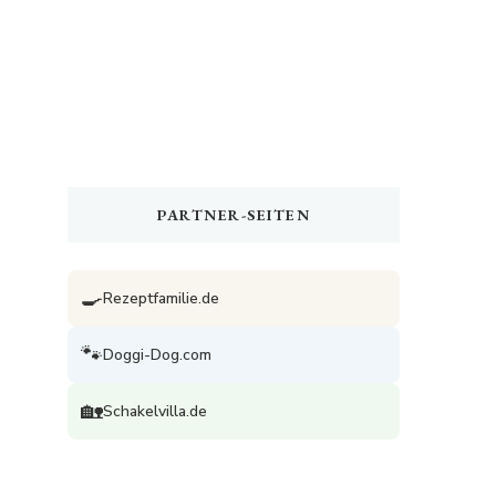
PARTNER-SEITEN
🍳
Rezeptfamilie.de
🐾
Doggi-Dog.com
🏡
Schakelvilla.de