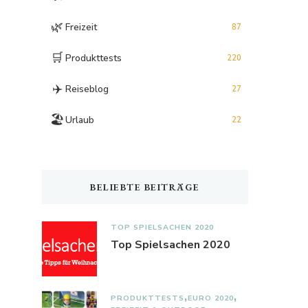
🌿
Freizeit
87
🛒
Produkttests
220
✈️
Reiseblog
27
🏖️
Urlaub
22
BELIEBTE BEITRÄGE
TOP SPIELSACHEN 2020
Top Spielsachen 2020
PRODUKTTESTS
EURO 2020