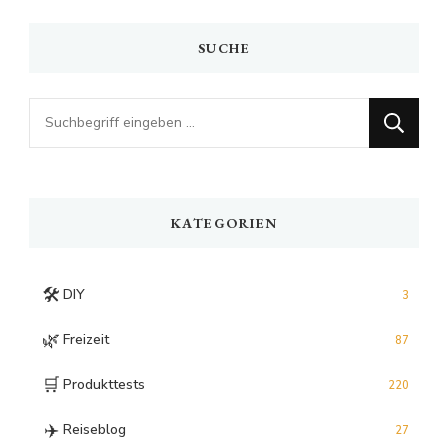
SUCHE
Looking
for
Something?
KATEGORIEN
🛠️
DIY
3
🌿
Freizeit
87
🛒
Produkttests
220
✈️
Reiseblog
27