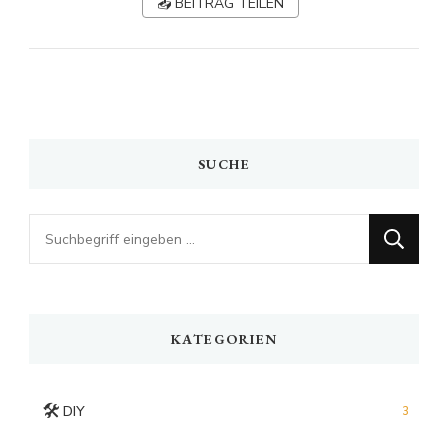
📤 BEITRAG TEILEN
SUCHE
Looking
for
Something?
KATEGORIEN
🛠️
DIY
3