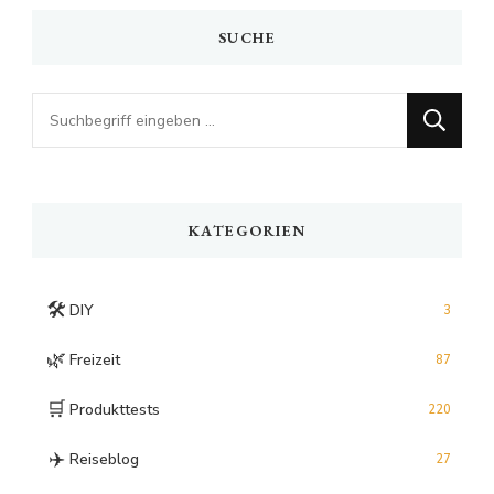
SUCHE
Looking
for
Something?
KATEGORIEN
🛠️
DIY
3
🌿
Freizeit
87
🛒
Produkttests
220
✈️
Reiseblog
27