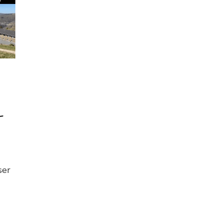
-
ser