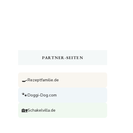
PARTNER-SEITEN
🍳
Rezeptfamilie.de
🐾
Doggi-Dog.com
🏡
Schakelvilla.de