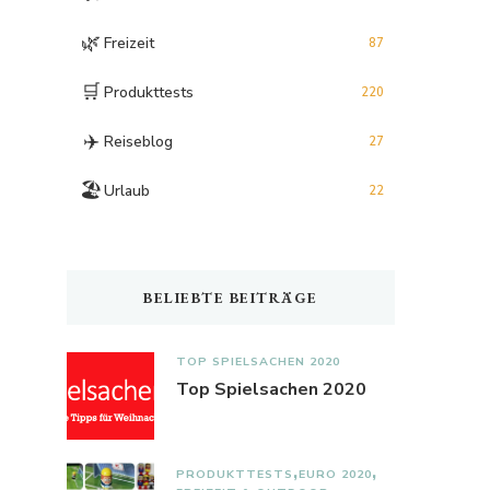
🌿
Freizeit
87
🛒
Produkttests
220
✈️
Reiseblog
27
🏖️
Urlaub
22
BELIEBTE BEITRÄGE
TOP SPIELSACHEN 2020
Top Spielsachen 2020
PRODUKTTESTS
EURO 2020