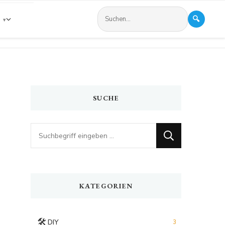
🔍
s
SUCHE
Looking
for
Something?
KATEGORIEN
🛠️
DIY
3