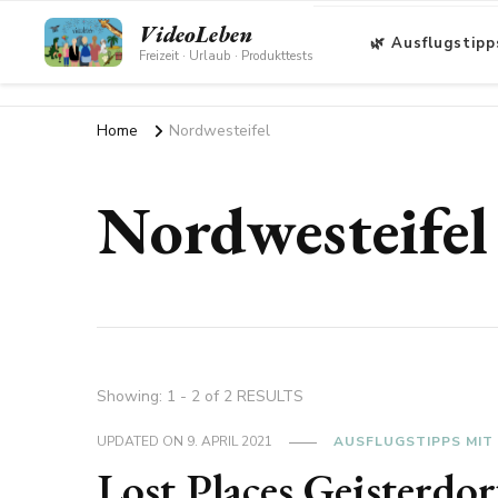
VideoLeben
🌿 Ausflugstipp
Freizeit · Urlaub · Produkttests
Home
Nordwesteifel
Nordwesteifel
Showing: 1 - 2 of 2 RESULTS
UPDATED ON
9. APRIL 2021
AUSFLUGSTIPPS MIT
Lost Places Geisterdo