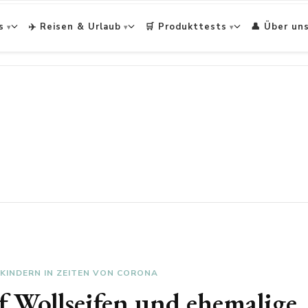
s
✈️ Reisen & Urlaub
🛒 Produkttests
👤 Über un
 KINDERN IN ZEITEN VON CORONA
rf Wollseifen und ehemalige