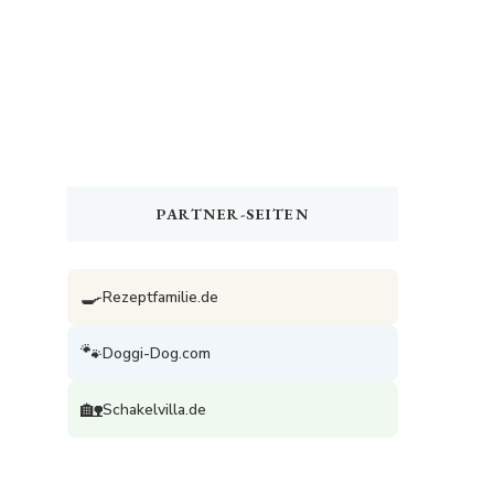
PARTNER-SEITEN
🍳
Rezeptfamilie.de
🐾
Doggi-Dog.com
🏡
Schakelvilla.de