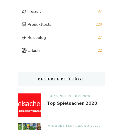
🌿
Freizeit
87
🛒
Produkttests
220
✈️
Reiseblog
27
🏖️
Urlaub
22
BELIEBTE BEITRÄGE
TOP SPIELSACHEN 2020
Top Spielsachen 2020
PRODUKTTESTS
EURO 2020