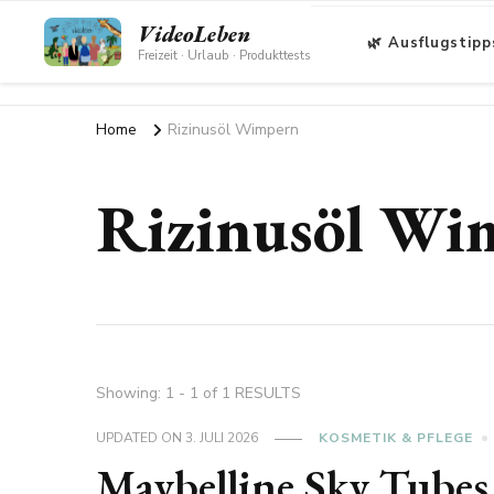
VideoLeben
🌿 Ausflugstipp
Freizeit · Urlaub · Produkttests
Home
Rizinusöl Wimpern
Rizinusöl Wi
Showing: 1 - 1 of 1 RESULTS
UPDATED ON
3. JULI 2026
KOSMETIK & PFLEGE
Maybelline Sky Tubes