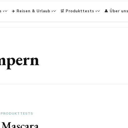
s
✈️ Reisen & Urlaub
🛒 Produkttests
👤 Über un
mpern
PRODUKTTESTS
 Mascara