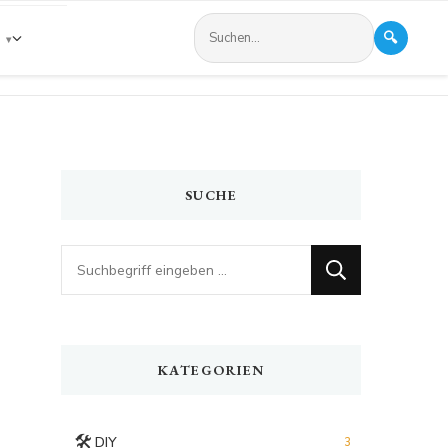
🔍
s
SUCHE
Looking
for
Something?
KATEGORIEN
🛠️
DIY
3