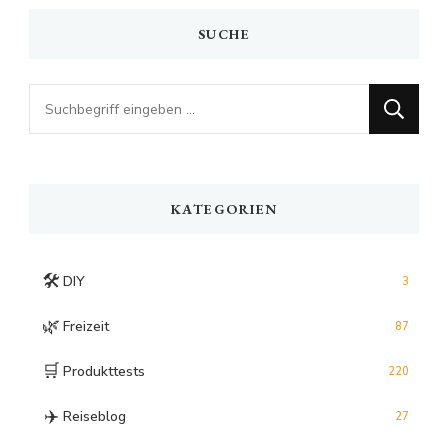
SUCHE
Looking
for
Something?
KATEGORIEN
🛠️
DIY
3
🌿
Freizeit
87
🛒
Produkttests
220
✈️
Reiseblog
27