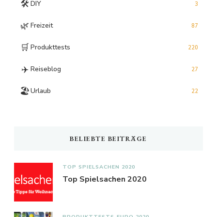
🛠️
DIY
3
🌿
Freizeit
87
🛒
Produkttests
220
✈️
Reiseblog
27
🏖️
Urlaub
22
BELIEBTE BEITRÄGE
TOP SPIELSACHEN 2020
Top Spielsachen 2020
PRODUKTTESTS
EURO 2020