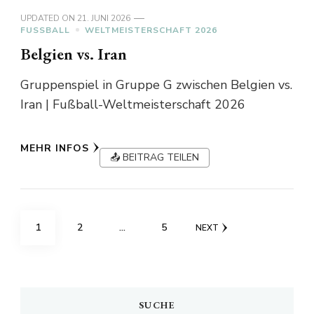
UPDATED ON
21. JUNI 2026
FUSSBALL
WELTMEISTERSCHAFT 2026
Belgien vs. Iran
Gruppenspiel in Gruppe G zwischen Belgien vs.
Iran | Fußball-Weltmeisterschaft 2026
MEHR INFOS
📤 BEITRAG TEILEN
Seitennummerierung
PAGE
PAGE
PAGE
1
2
…
5
NEXT
der
Beiträge
SUCHE