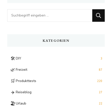
Looking
for
Something?
KATEGORIEN
🛠️
DIY
3
🌿
Freizeit
87
🛒
Produkttests
220
✈️
Reiseblog
27
🏖️
Urlaub
22