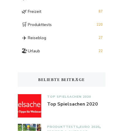
🌿
Freizeit
87
🛒
Produkttests
220
✈️
Reiseblog
27
🏖️
Urlaub
22
BELIEBTE BEITRÄGE
TOP SPIELSACHEN 2020
Top Spielsachen 2020
PRODUKTTESTS
EURO 2020