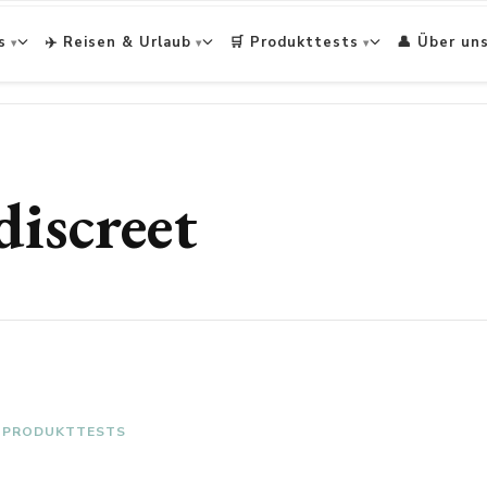
s
✈️ Reisen & Urlaub
🛒 Produkttests
👤 Über un
iscreet
PRODUKTTESTS