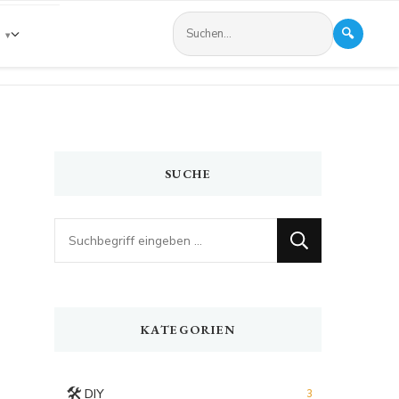
🔍
s
SUCHE
Looking
for
Something?
KATEGORIEN
🛠️
DIY
3