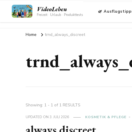
VideoLeben
🌿 Ausflugstipp
Freizeit · Urlaub · Produkttests
Home
trnd_always_discreet
trnd_always_d
Showing: 1 - 1 of 1 RESULTS
UPDATED ON
3. JULI 2026
KOSMETIK & PFLEGE
always discreet