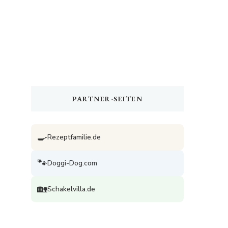
PARTNER-SEITEN
🍳
Rezeptfamilie.de
🐾
Doggi-Dog.com
🏡
Schakelvilla.de