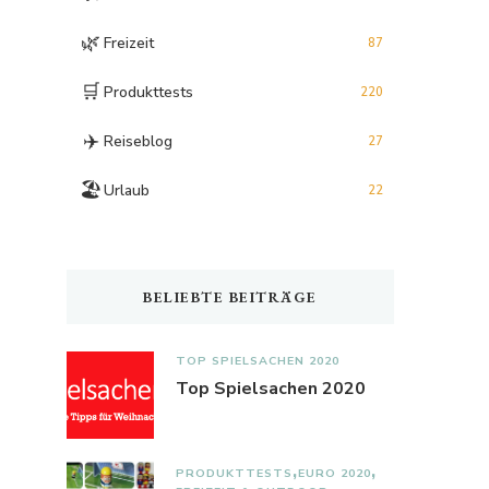
🌿
Freizeit
87
🛒
Produkttests
220
✈️
Reiseblog
27
🏖️
Urlaub
22
BELIEBTE BEITRÄGE
TOP SPIELSACHEN 2020
Top Spielsachen 2020
PRODUKTTESTS
EURO 2020