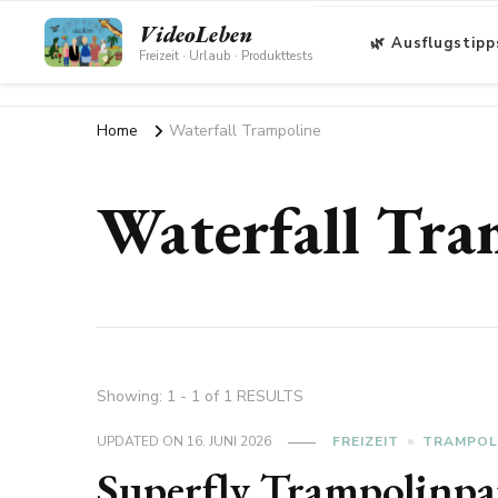
VideoLeben
🌿 Ausflugstipp
Freizeit · Urlaub · Produkttests
Home
Waterfall Trampoline
Waterfall Tra
Showing: 1 - 1 of 1 RESULTS
UPDATED ON
16. JUNI 2026
FREIZEIT
TRAMPOL
Superfly Trampolinpa