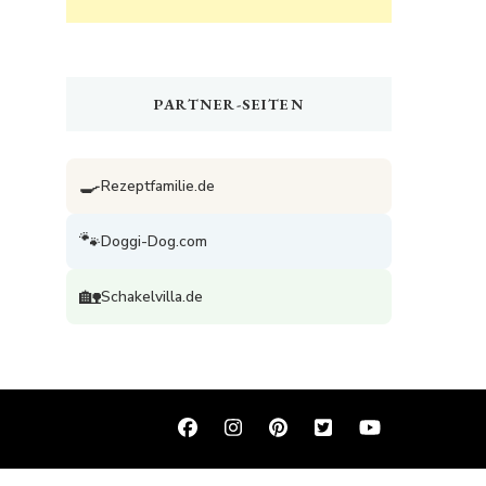
PARTNER-SEITEN
🍳
Rezeptfamilie.de
🐾
Doggi-Dog.com
🏡
Schakelvilla.de