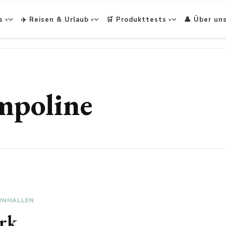
s
✈️ Reisen & Urlaub
🛒 Produkttests
👤 Über un
mpoline
INHALLEN
rk