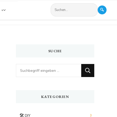
🔍
s
SUCHE
Looking
for
Something?
KATEGORIEN
🛠️
DIY
3