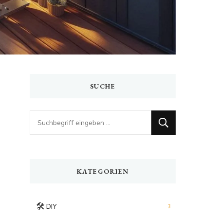
SUCHE
Looking
for
Something?
KATEGORIEN
🛠️
DIY
3