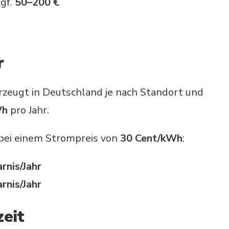
ggf.
50–200 €
r
rzeugt in Deutschland je nach Standort und
Wh
pro Jahr.
bei einem Strompreis von
30 Cent/kWh
:
rnis/Jahr
rnis/Jahr
zeit