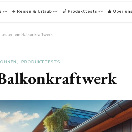
s
✈️ Reisen & Urlaub
🛒 Produkttests
👤 Über un
 testen ein Balkonkraftwerk
WOHNEN
PRODUKTTESTS
 Balkonkraftwerk