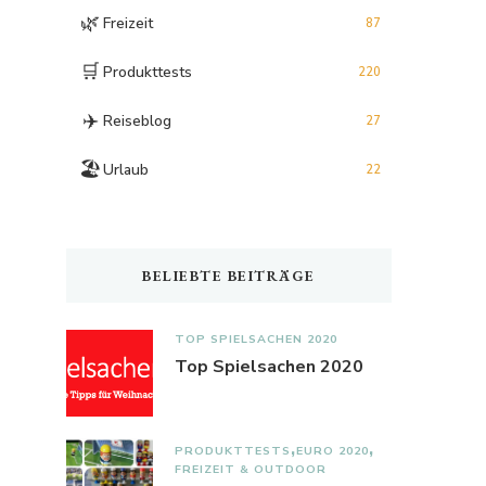
🌿
Freizeit
87
🛒
Produkttests
220
✈️
Reiseblog
27
🏖️
Urlaub
22
BELIEBTE BEITRÄGE
TOP SPIELSACHEN 2020
Top Spielsachen 2020
PRODUKTTESTS
EURO 2020
FREIZEIT & OUTDOOR