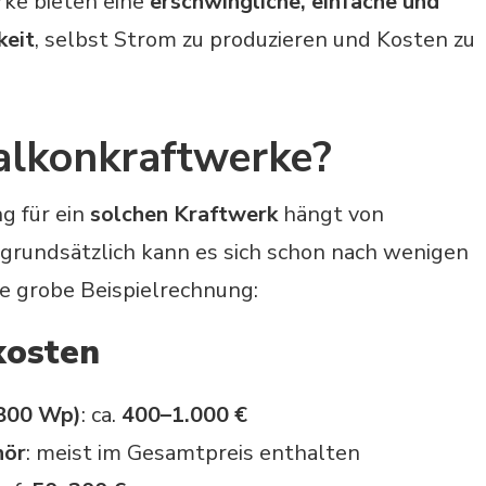
rke bieten eine
erschwingliche, einfache und
keit
, selbst Strom zu produzieren und Kosten zu
alkonkraftwerke?
g für ein
solchen Kraftwerk
hängt von
grundsätzlich kann es sich schon nach wenigen
ne grobe Beispielrechnung:
kosten
–800 Wp)
: ca.
400–1.000 €
hör
: meist im Gesamtpreis enthalten