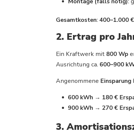
Montage (falls nötig)
: 
Gesamtkosten
:
400–1.000 €
2. Ertrag pro Jah
Ein Kraftwerk mit
800 Wp
e
Ausrichtung ca.
600–900 k
Angenommene
Einsparung
600 kWh → 180 € Erspa
900 kWh → 270 € Erspa
3. Amortisations