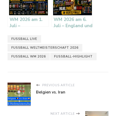
WM 2026 am 1.
WM 2026 am 6.
Juli –
Juli – England und
Sechzehntelfinale:
Spanien im
Frankreich
Viertelfinale,
FUSSBALL LIVE
souverän,
Belgien schockt
FUSSBALL WELTMEISTERSCHAFT 2026
Norwegen mit
USA
Haaland weiter
FUSSBALL WM 2026
FUSSBALL-HIGHLIGHT
PREVIOUS ARTICLE
Belgien vs. Iran
NEXT ARTICLE