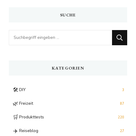
SUCHE
Looking
for
Something?
KATEGORIEN
🛠️
DIY
3
🌿
Freizeit
87
🛒
Produkttests
220
✈️
Reiseblog
27