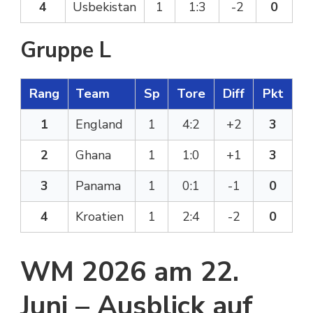
4
Usbekistan
1
1:3
-2
0
Gruppe L
Rang
Team
Sp
Tore
Diff
Pkt
1
England
1
4:2
+2
3
2
Ghana
1
1:0
+1
3
3
Panama
1
0:1
-1
0
4
Kroatien
1
2:4
-2
0
WM 2026 am 22.
Juni – Ausblick auf