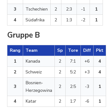
3
Tschechien
2
2:3
-1
1
4
Südafrika
2
1:3
-2
1
Gruppe B
Rang
Team
Sp
Tore
Diff
Pkt
1
Kanada
2
7:1
+6
4
2
Schweiz
2
5:2
+3
4
Bosnien-
3
2
2:5
-3
1
Herzegowina
4
Katar
2
1:7
-6
1