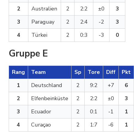
2
Australien
2
2:2
±0
3
3
Paraguay
2
2:4
-2
3
4
Türkei
2
0:3
-3
0
Gruppe E
Rang
Team
Sp
Tore
Diff
Pkt
1
Deutschland
2
9:2
+7
6
2
Elfenbeinküste
2
2:2
±0
3
3
Ecuador
2
0:1
-1
1
4
Curaçao
2
1:7
-6
1