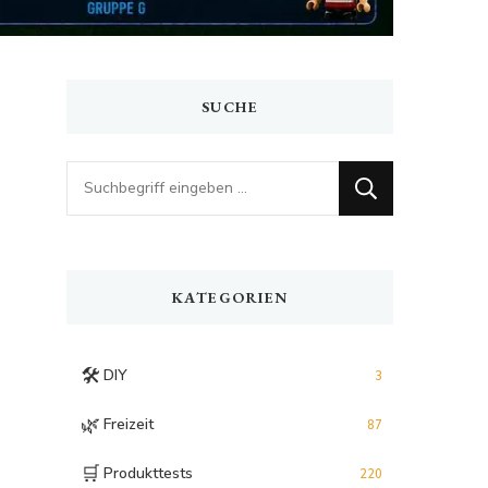
SUCHE
Looking
for
Something?
KATEGORIEN
🛠️
DIY
3
🌿
Freizeit
87
🛒
Produkttests
220