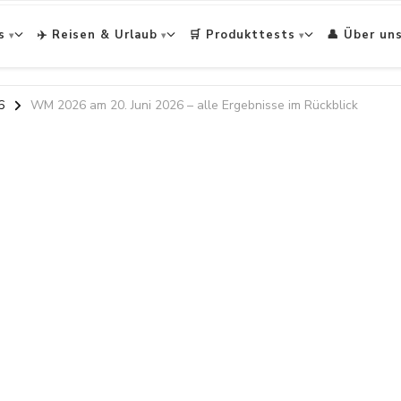
s
✈️ Reisen & Urlaub
🛒 Produkttests
👤 Über un
6
WM 2026 am 20. Juni 2026 – alle Ergebnisse im Rückblick