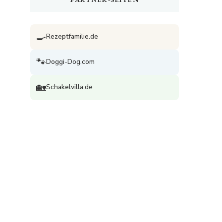
🍳
Rezeptfamilie.de
🐾
Doggi-Dog.com
🏡
Schakelvilla.de