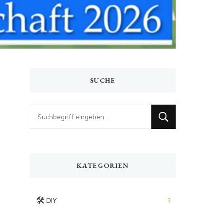
SUCHE
Looking
for
Something?
KATEGORIEN
🛠️
DIY
3