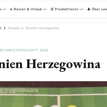
s
✈️ Reisen & Urlaub
🛒 Produkttests
👤 Über un
6
Kanada vs. Bosnien Herzegowina
ELTMEISTERSCHAFT 2026
snien Herzegowina