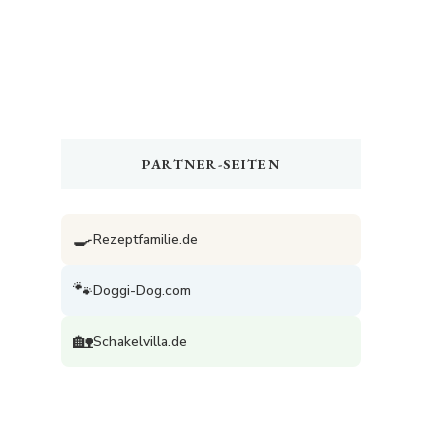
PARTNER-SEITEN
🍳
Rezeptfamilie.de
🐾
Doggi-Dog.com
🏡
Schakelvilla.de