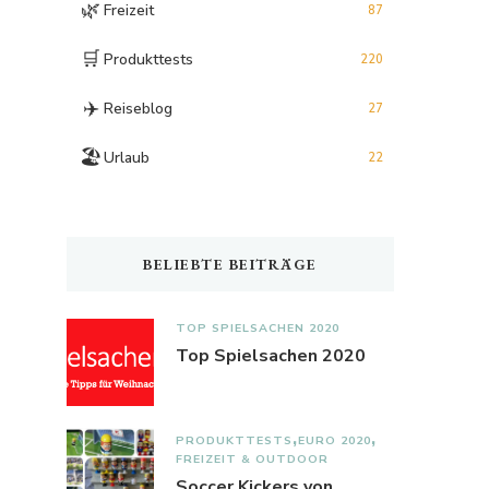
🌿
Freizeit
87
🛒
Produkttests
220
✈️
Reiseblog
27
🏖️
Urlaub
22
BELIEBTE BEITRÄGE
TOP SPIELSACHEN 2020
Top Spielsachen 2020
PRODUKTTESTS
EURO 2020
FREIZEIT & OUTDOOR
Soccer Kickers von