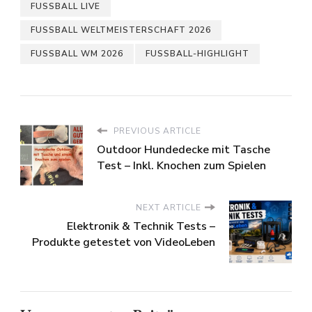
beendet,
Frankreich gegen
FUSSBALL LIVE
Achtelfinale
Marokko
FUSSBALL WELTMEISTERSCHAFT 2026
startet mit
Kanada und
FUSSBALL WM 2026
FUSSBALL-HIGHLIGHT
Frankreich
PREVIOUS ARTICLE
Outdoor Hundedecke mit Tasche
Test – Inkl. Knochen zum Spielen
NEXT ARTICLE
Elektronik & Technik Tests –
Produkte getestet von VideoLeben