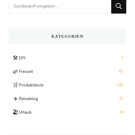
Looking
for
Something?
KATEGORIEN
🛠️
DIY
3
🌿
Freizeit
87
🛒
Produkttests
220
✈️
Reiseblog
27
🏖️
Urlaub
22