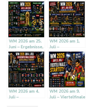
WM 2026 am 25.
WM 2026 am 1.
Juni – Ergebnisse,
Juli –
Tabellen und
Sechzehntelfinale:
Ausblick 26. Juni
Frankreich
souverän,
Norwegen mit
Haaland weiter
WM 2026 am 4.
WM 2026 am 9.
Juli –
Juli – Viertelfinale
Sechzehntelfinale
startet: