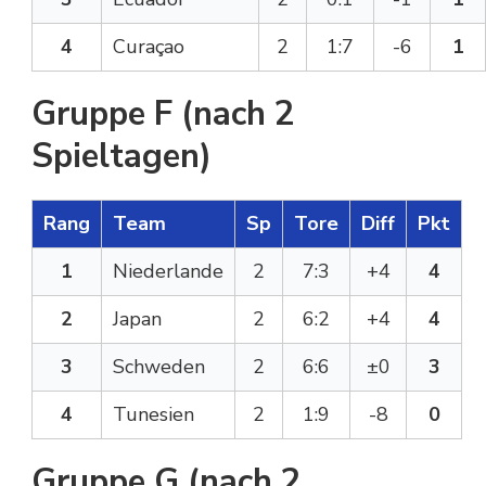
4
Curaçao
2
1:7
-6
1
Gruppe F (nach 2
Spieltagen)
Rang
Team
Sp
Tore
Diff
Pkt
1
Niederlande
2
7:3
+4
4
2
Japan
2
6:2
+4
4
3
Schweden
2
6:6
±0
3
4
Tunesien
2
1:9
-8
0
Gruppe G (nach 2