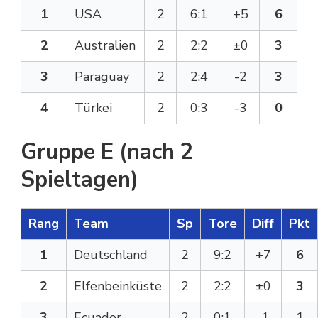
1
USA
2
6:1
+5
6
2
Australien
2
2:2
±0
3
3
Paraguay
2
2:4
-2
3
4
Türkei
2
0:3
-3
0
Gruppe E (nach 2
Spieltagen)
Rang
Team
Sp
Tore
Diff
Pkt
1
Deutschland
2
9:2
+7
6
2
Elfenbeinküste
2
2:2
±0
3
3
Ecuador
2
0:1
-1
1