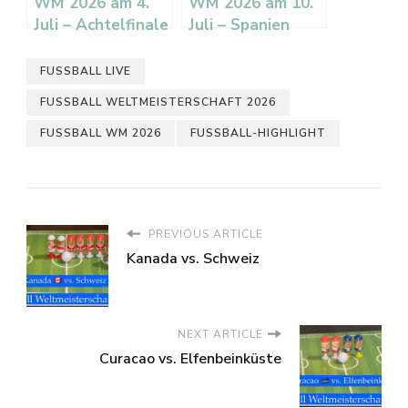
WM 2026 am 4.
WM 2026 am 10.
Juli – Achtelfinale
Juli – Spanien
gestartet:
schlägt Belgien
Marokko und
und steht im
FUSSBALL LIVE
Frankreich im
Halbfinale
FUSSBALL WELTMEISTERSCHAFT 2026
Viertelfinale
FUSSBALL WM 2026
FUSSBALL-HIGHLIGHT
PREVIOUS ARTICLE
Kanada vs. Schweiz
NEXT ARTICLE
Curacao vs. Elfenbeinküste