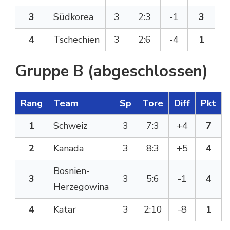
3
Südkorea
3
2:3
-1
3
4
Tschechien
3
2:6
-4
1
Gruppe B (abgeschlossen)
Rang
Team
Sp
Tore
Diff
Pkt
1
Schweiz
3
7:3
+4
7
2
Kanada
3
8:3
+5
4
Bosnien-
3
3
5:6
-1
4
Herzegowina
4
Katar
3
2:10
-8
1