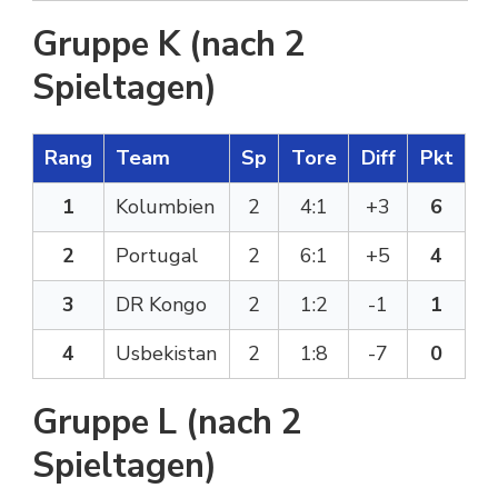
Gruppe K (nach 2
Spieltagen)
Rang
Team
Sp
Tore
Diff
Pkt
1
Kolumbien
2
4:1
+3
6
2
Portugal
2
6:1
+5
4
3
DR Kongo
2
1:2
-1
1
4
Usbekistan
2
1:8
-7
0
Gruppe L (nach 2
Spieltagen)