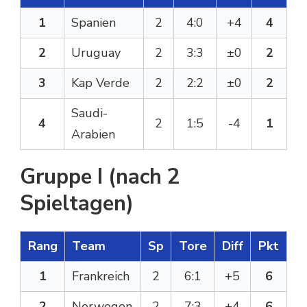
1
Spanien
2
4:0
+4
4
2
Uruguay
2
3:3
±0
2
3
Kap Verde
2
2:2
±0
2
Saudi-
4
2
1:5
-4
1
Arabien
Gruppe I (nach 2
Spieltagen)
Rang
Team
Sp
Tore
Diff
Pkt
1
Frankreich
2
6:1
+5
6
2
Norwegen
2
7:3
+4
6