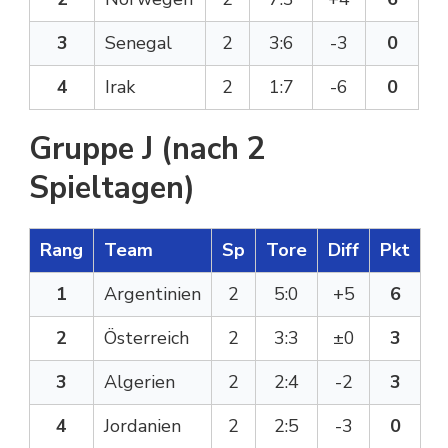
3
Senegal
2
3:6
-3
0
4
Irak
2
1:7
-6
0
Gruppe J (nach 2
Spieltagen)
Rang
Team
Sp
Tore
Diff
Pkt
1
Argentinien
2
5:0
+5
6
2
Österreich
2
3:3
±0
3
3
Algerien
2
2:4
-2
3
4
Jordanien
2
2:5
-3
0