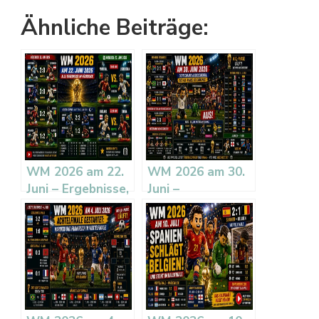
Ähnliche Beiträge:
WM 2026 am 22.
WM 2026 am 30.
Juni – Ergebnisse,
Juni –
Tabellen und
Deutschland
Ausblick auf den
ausgeschieden,
23. Juni
K.o.-Phase läuft