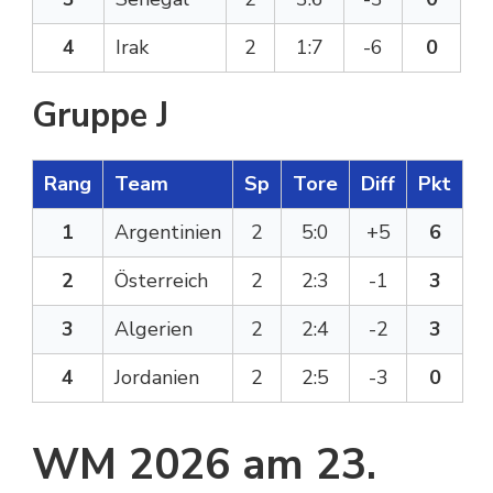
4
Irak
2
1:7
-6
0
Gruppe J
Rang
Team
Sp
Tore
Diff
Pkt
1
Argentinien
2
5:0
+5
6
2
Österreich
2
2:3
-1
3
3
Algerien
2
2:4
-2
3
4
Jordanien
2
2:5
-3
0
WM 2026 am 23.