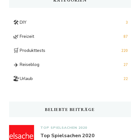
🛠️
DIY
3
🌿
Freizeit
87
🛒
Produkttests
220
✈️
Reiseblog
27
🏖️
Urlaub
22
BELIEBTE BEITRÄGE
TOP SPIELSACHEN 2020
Top Spielsachen 2020