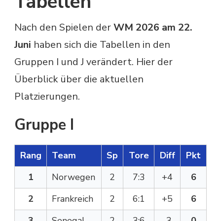
Tabellen
Nach den Spielen der
WM 2026 am 22.
Juni
haben sich die Tabellen in den
Gruppen I und J verändert. Hier der
Überblick über die aktuellen
Platzierungen.
Gruppe I
Rang
Team
Sp
Tore
Diff
Pkt
1
Norwegen
2
7:3
+4
6
2
Frankreich
2
6:1
+5
6
3
Senegal
2
3:6
-3
0