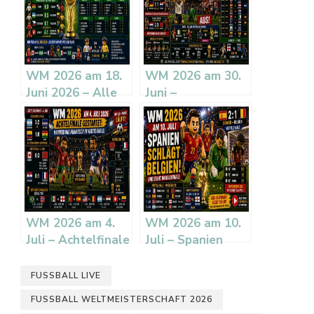
WM 2026 am 18.
WM 2026 am 30.
Juni 2026 – Alle
Juni –
Ergebnisse,
Deutschland
Tabellen und
ausgeschieden,
Ausblick
K.o.-Phase läuft
WM 2026 am 4.
WM 2026 am 10.
Juli – Achtelfinale
Juli – Spanien
gestartet:
schlägt Belgien
Marokko und
und steht im
FUSSBALL LIVE
Frankreich im
Halbfinale
FUSSBALL WELTMEISTERSCHAFT 2026
Viertelfinale