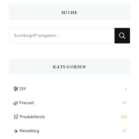
SUCHE
Looking
for
Something?
KATEGORIEN
🛠️
DIY
3
🌿
Freizeit
87
🛒
Produkttests
220
✈️
Reiseblog
27