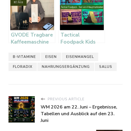
GVODE Tragbare
Tactical
Kaffeemaschine
Foodpack Kids
Test –
Notfallnahrung
B-VITAMINE
EISEN
EISENMANGEL
für Kinder im
FLORADIX
NAHRUNGSERGÄNZUNG
SALUS
Praxis-Test
PREVIOUS ARTICLE
WM 2026 am 22. Juni – Ergebnisse,
Tabellen und Ausblick auf den 23.
Juni