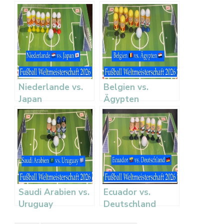
Niederlande vs.
Belgien vs.
Japan
Ägypten
Saudi Arabien vs.
Ecuador vs.
Uruguay
Deutschland