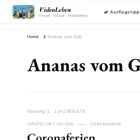
VideoLeben
🌿 Ausflugstipp
Freizeit · Urlaub · Produkttests
Home
Ananas vom Grill
Ananas vom Gr
Showing: 1 - 1 of 1 RESULTS
UPDATED ON
7. JULI 2026
CORONAKRISE
Coronaferien