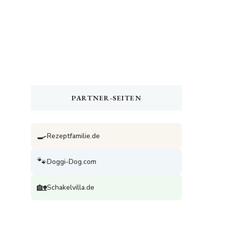
PARTNER-SEITEN
🍳
Rezeptfamilie.de
🐾
Doggi-Dog.com
🏡
Schakelvilla.de