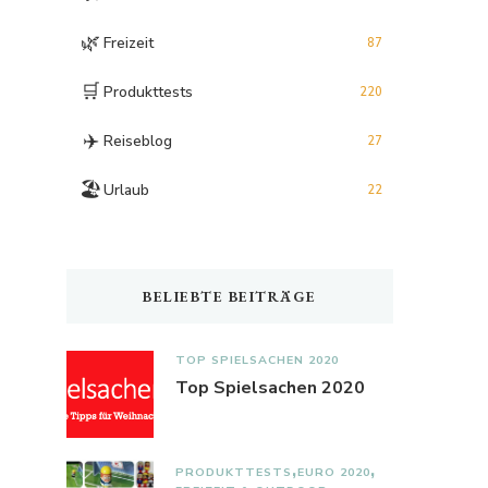
🌿
Freizeit
87
🛒
Produkttests
220
✈️
Reiseblog
27
🏖️
Urlaub
22
BELIEBTE BEITRÄGE
TOP SPIELSACHEN 2020
Top Spielsachen 2020
PRODUKTTESTS
EURO 2020