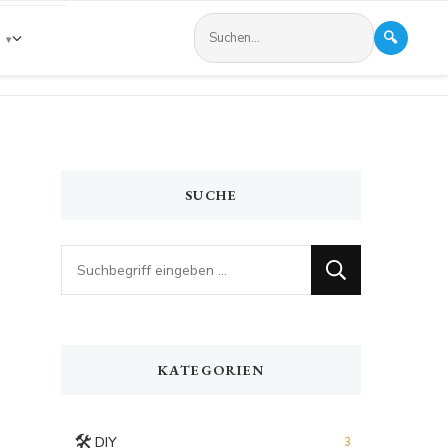
🔍
s
SUCHE
Looking
for
Something?
KATEGORIEN
🛠️
DIY
3