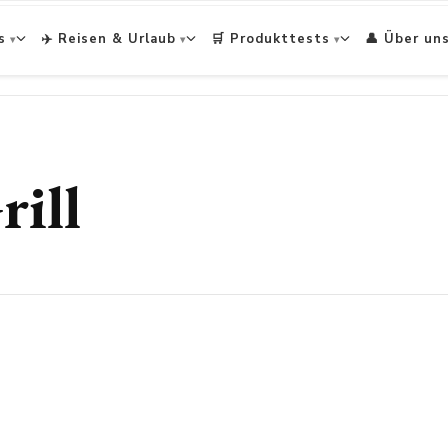
s
✈️ Reisen & Urlaub
🛒 Produkttests
👤 Über un
ill