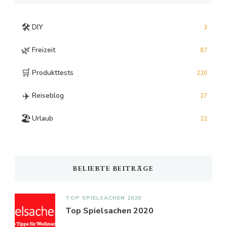
🛠️
DIY
3
🌿
Freizeit
87
🛒
Produkttests
220
✈️
Reiseblog
27
🏖️
Urlaub
22
BELIEBTE BEITRÄGE
TOP SPIELSACHEN 2020
Top Spielsachen 2020